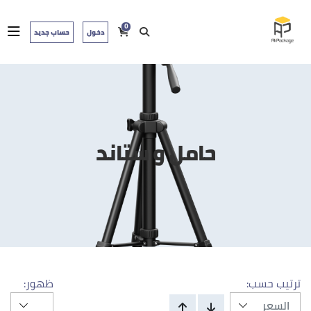
0
دخول
حساب جديد
حامل و ستاند
ترتيب حسب:
ظهور: