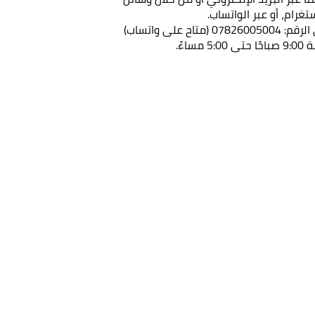
غرام، أو عبر الواتساب.
للتواصل معنا، يرجى الاتصال على الرقم: 07826005004 (متاح على واتساب)
اءً.