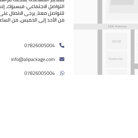
التواصل الاجتماعي: فيسبوك، إنست
من الأحد إلى الخميس، من الساعة 9:00 صباحًا حتى 5:00 مس
07826005004
info@alipackage.com
07826005004